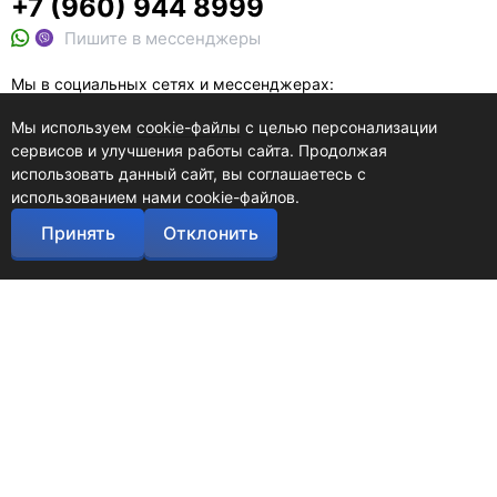
+7 (960) 944 8999
Пишите в мессенджеры
Мы в социальных сетях и мессенджерах:
Мы используем
cookie-файлы
с целью персонализации
сервисов и улучшения работы сайта. Продолжая
использовать данный сайт, вы соглашаетесь с
использованием нами cookie-файлов.
Листать вверх
Контакты
Принять
Отклонить
Задать вопрос
ООО «Скадиум» © 2012-2026. Использование материалов сайта без
согласования запрещено.
Оставляя заявку на сайте skadium.ru, Вы даете свое согласие на
персональных данных и соглашаетесь c политикой
конфиденциальности
Политика обработки персональных данных
Политика конфиденциальности
Подробнее о Битрикс24