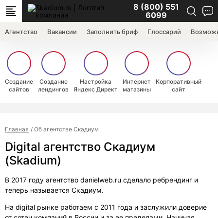
8 (800) 551
6099
Агентство
Вакансии
Заполнить бриф
Глоссарий
Возможн
Создание
Создание
Настройка
Интернет
Корпоративный
сайтов
лендингов
Яндекс Директ
магазины
сайт
Главная
Об агентстве Скадиум
Digital агентство Скадиум
(Skadium)
В 2017 году агентство danielweb.ru сделало ребрендинг и
теперь называется Скадиум.
На digital рынке работаем с 2011 года и заслужили доверие
от сотен компаний в России и за ее пределами. Начиная